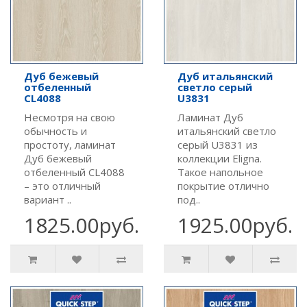
Дуб бежевый
Дуб итальянский
отбеленный
светло серый
CL4088
U3831
Несмотря на свою
Ламинат Дуб
обычность и
итальянский светло
простоту, ламинат
серый U3831 из
Дуб бежевый
коллекции Eligna.
отбеленный CL4088
Такое напольное
– это отличный
покрытие отлично
вариант ..
под..
1825.00руб.
1925.00руб.