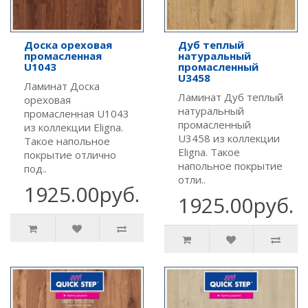
Доска ореховая
Дуб теплый
промасленная
натуральный
U1043
промасленный
U3458
Ламинат Доска
Ламинат Дуб теплый
ореховая
натуральный
промасленная U1043
промасленный
из коллекции Eligna.
U3458 из коллекции
Такое напольное
Eligna. Такое
покрытие отлично
напольное покрытие
под..
отли..
1925.00руб.
1925.00руб.