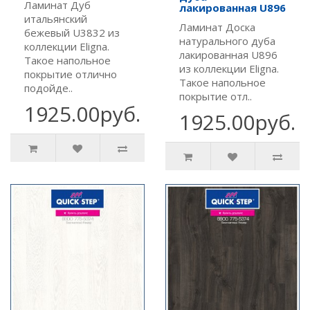
Ламинат Дуб
лакированная U896
итальянский
Ламинат Доска
бежевый U3832 из
натурального дуба
коллекции Eligna.
лакированная U896
Такое напольное
из коллекции Eligna.
покрытие отлично
Такое напольное
подойде..
покрытие отл..
1925.00руб.
1925.00руб.