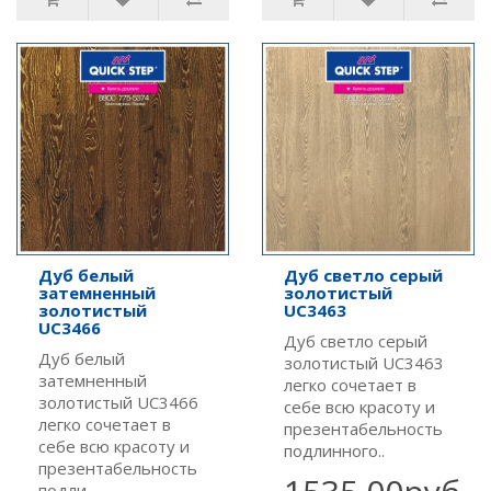
Дуб белый
Дуб светло серый
затемненный
золотистый
золотистый
UC3463
UC3466
Дуб светло серый
Дуб белый
золотистый UC3463
затемненный
легко сочетает в
золотистый UC3466
себе всю красоту и
легко сочетает в
презентабельность
себе всю красоту и
подлинного..
презентабельность
подли..