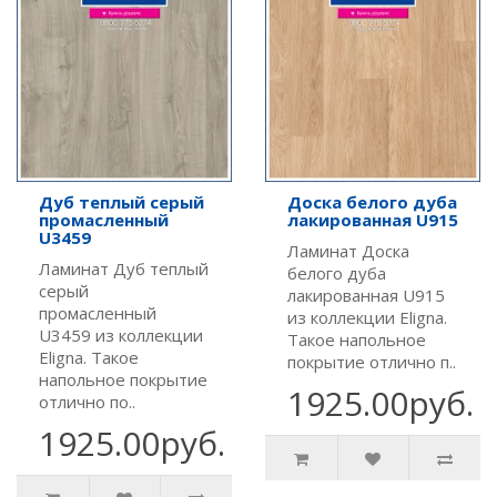
Дуб теплый серый
Доска белого дуба
промасленный
лакированная U915
U3459
Ламинат Доска
Ламинат Дуб теплый
белого дуба
серый
лакированная U915
промасленный
из коллекции Eligna.
U3459 из коллекции
Такое напольное
Eligna. Такое
покрытие отлично п..
напольное покрытие
1925.00руб.
отлично по..
1925.00руб.