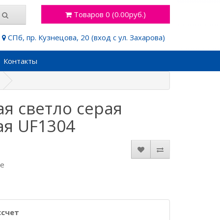
Товаров 0 (0.00руб.)
СПб, пр. Кузнецова, 20 (вход с ул. Захарова)
Контакты
ая светло серая
ая UF1304
де
ссчет