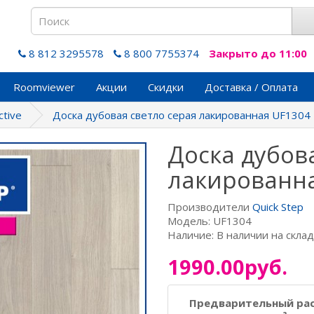
8 812 3295578
8 800 7755374
Закрыто до 11:00
Roomviewer
Акции
Скидки
Доставка / Оплата
ctive
Доска дубовая светло серая лакированная UF1304
Доска дубов
лакированн
Производители
Quick Step
Модель: UF1304
Наличие: В наличии на скла
1990.00руб.
Предварительный ра