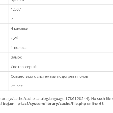
1,507
7
4 канавки
Дуб
1 полоса
Замок
Светло-серый
Совместимо с системами подогрева полов
25 лет
orage/cache/cache.catalog.language.1786128544): No such file o
boj.xn--p1acf/system/library/cache/file.php
on line
68