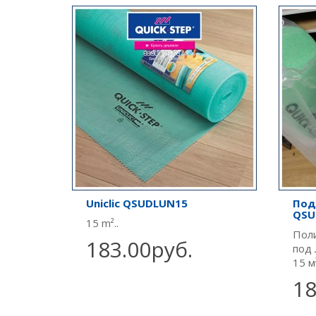
Uniclic QSUDLUN15
Под
QSU
15 m²..
Пол
183.00руб.
под 
15 м
18