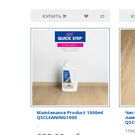
КУПИТЬ
К
Maintenance Product 1000ml
Чис
QSCLEANING1000
лам
QSC
..
1000