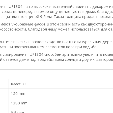
нная UF1304 – это высококачественный ламинат с декором и
ит создать непередаваемое ощущение уюта в доме, благода
разцы плит толщиной 9,5 мм. Такая толщина придает покры
имеют V-образные фаски. В этой серии есть как двухсторонни
зносостойкости, благодаря чему может использоваться для 
ытия является высокое сходство платы с натуральным дерев
разным поскрипыванием элементов пола при ходьбе.
ая лакированная UF1304 способен зрительно увеличить поме
вой оттенок даже под воздействием солнца и других факторо
Класс 32
156 mm
1380 mm
9,5 mm