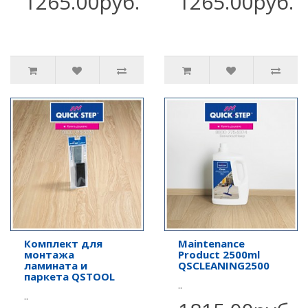
1265.00руб.
1265.00руб.
Комплект для
Maintenance
монтажа
Product 2500ml
ламината и
QSCLEANING2500
паркета QSTOOL
..
..