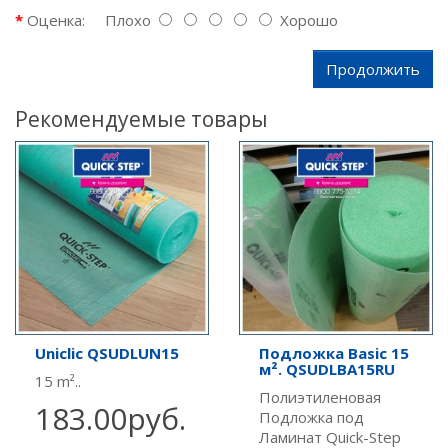
Оценка:
Плохо
Хорошо
Продолжить
Рекомендуемые товары
Uniclic QSUDLUN15
Подложка Basic 15
м². QSUDLBA15RU
15 m²..
Полиэтиленовая
183.00руб.
Подложка под
Ламинат Quick-Step