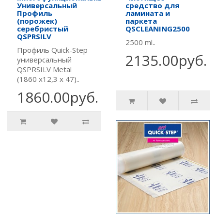
Универсальный
средство для
Профиль
ламината и
(порожек)
паркета
серебристый
QSCLEANING2500
QSPRSILV
2500 ml..
Профиль Quick-Step
2135.00руб.
универсальный
QSPRSILV Metal
(1860 х12,3 х 47)..
1860.00руб.