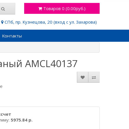
Товаров 0 (0.00руб.)
СПб, пр. Кузнецова, 20 (вход с ул. Захарова)
Контакты
чаный AMCL40137
де
ссчет
умму:
5975.84 р.