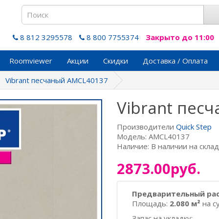
8 812 3295578
8 800 7755374
Закрыто до 11:00
Roomviewer
Акции
Скидки
Доставка / Оплата
Vibrant песчаный AMCL40137
Vibrant пес
Производители
Quick Step
Модель: AMCL40137
Наличие: В наличии на скла
2873.00руб.
Предварительный ра
Площадь:
2.080 м²
на с
Запас на укладку: