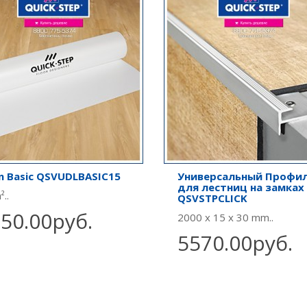
n Basic QSVUDLBASIC15
Универсальный Профи
для лестниц на замках
..
QSVSTPCLICK
50.00руб.
2000 x 15 x 30 mm..
5570.00руб.