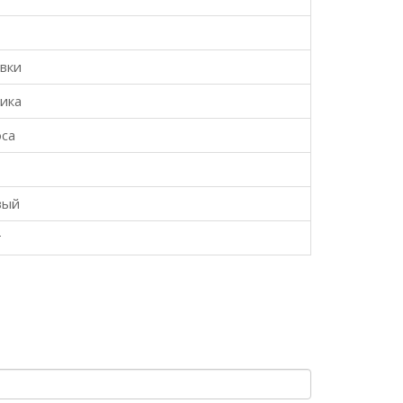
авки
ика
оса
вый
т