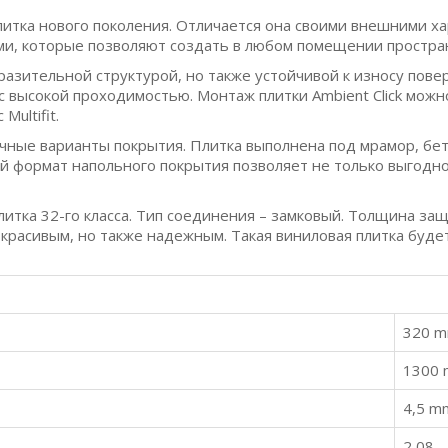
литка нового поколения. Отличается она своими внешними ха
ми, которые позволяют создать в любом помещении простра
ыразительной структурой, но также устойчивой к износу пове
с высокой проходимостью. Монтаж плитки Ambient Click можн
Multifit.
ные варианты покрытия. Плитка выполнена под мрамор, бето
ый формат напольного покрытия позволяет не только выгод
литка 32-го класса. Тип соединения – замковый. Толщина защ
 красивым, но также надежным. Такая виниловая плитка буд
320 
1300
4,5 m
2,08