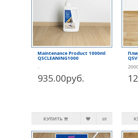
Maintenance Product 1000ml
Пли
QSCLEANING1000
QSV
..
2000
935.00руб.
12
КУПИТЬ
К