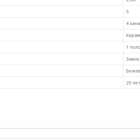
5
4 кан
Керам
1 пол
Замок
Беже
20 ле