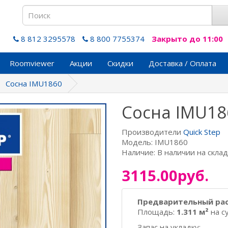
8 812 3295578
8 800 7755374
Закрыто до 11:00
Roomviewer
Акции
Скидки
Доставка / Оплата
Сосна IMU1860
Сосна IMU18
Производители
Quick Step
Модель: IMU1860
Наличие: В наличии на скла
3115.00руб.
Предварительный ра
Площадь:
1.311 м²
на с
Запас на укладку: