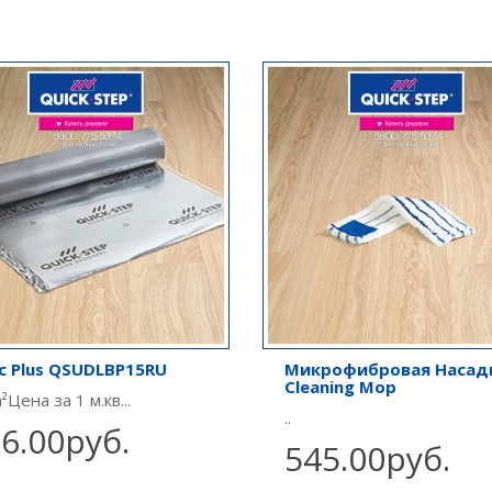
ic Plus QSUDLBP15RU
Микрофибровая Насад
Cleaning Mop
²Цена за 1 м.кв...
..
6.00руб.
545.00руб.