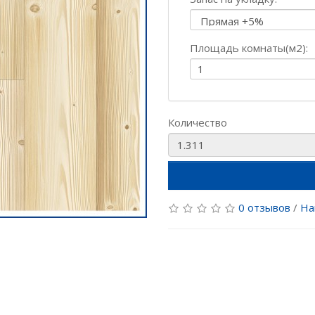
Площадь комнаты(м2):
Количество
0 отзывов
/
На