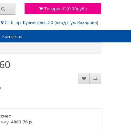
Товаров 0 (0.00руб.)
СПб, пр. Кузнецова, 20 (вход с ул. Захарова)
Контакты
60
де
ссчет
умму:
4083.76 р.