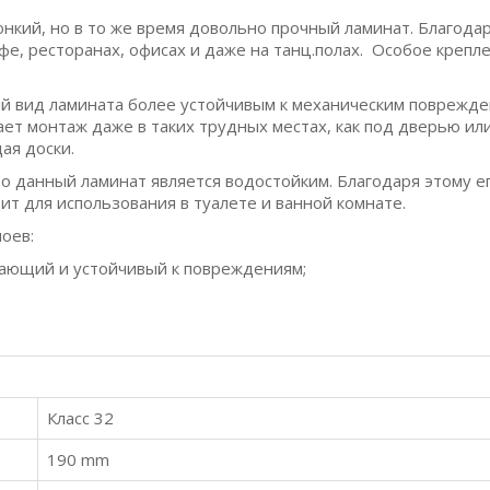
нкий, но в то же время довольно прочный ламинат. Благодар
фе, ресторанах, офисах и даже на танц.полах. Особое креп
ный вид ламината более устойчивым к механическим поврежд
чает монтаж даже в таких трудных местах, как под дверью ил
ая доски.
о данный ламинат является водостойким. Благодаря этому е
т для использования в туалете и ванной комнате.
оев:
вающий и устойчивый к повреждениям;
Класс 32
190 mm