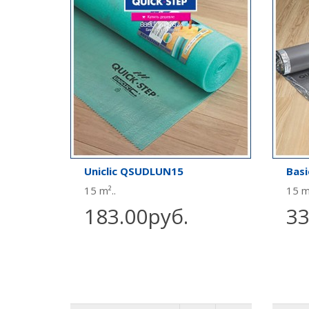
Uniclic QSUDLUN15
Bas
15 m²..
15 m
183.00руб.
33