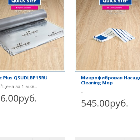
ic Plus QSUDLBP15RU
Микрофибровая Насад
Cleaning Mop
²Цена за 1 м.кв...
..
6.00руб.
545.00руб.