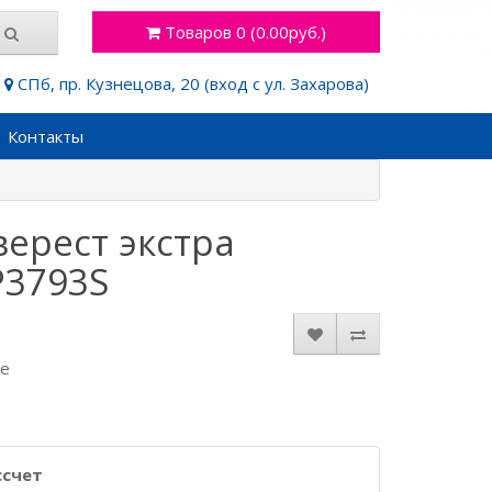
Товаров 0 (0.00руб.)
СПб, пр. Кузнецова, 20 (вход с ул. Захарова)
Контакты
верест экстра
P3793S
де
ссчет