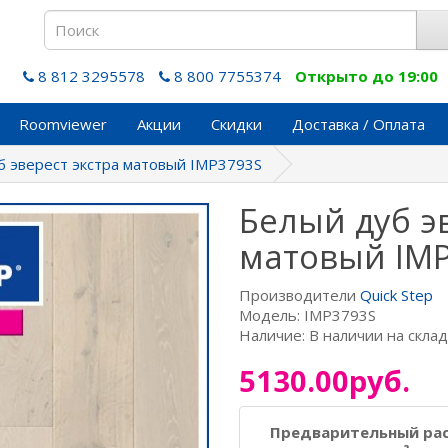
8 812 3295578
8 800 7755374
Открыто до 19:00
Roomviewer
Акции
Скидки
Доставка / Оплата
б эверест экстра матовый IMP3793S
Белый дуб э
матовый IM
Производители
Quick Step
Модель: IMP3793S
Наличие: В наличии на скла
5130.00руб.
Предварительный ра