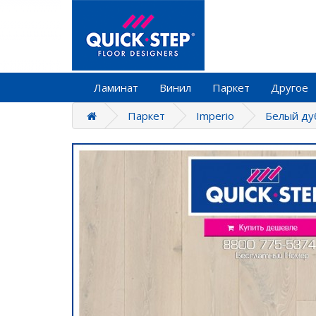
Ламинат
Винил
Паркет
Другое
Паркет
Imperio
Белый ду