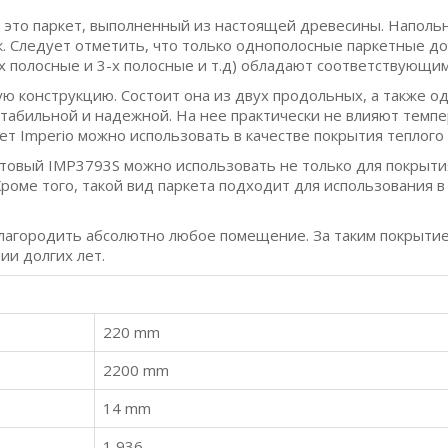
 это паркет, выполненный из настоящей древесины. Напольн
. Следует отметить, что только однополосные паркетные д
х полосные и 3-х полосные и т.д) обладают соответствующи
ую конструкцию. Состоит она из двух продольных, а также о
 стабильной и надежной. На нее практически не влияют тем
т Imperio можно использовать в качестве покрытия теплого 
товый IMP3793S можно использовать не только для покрытия
оме того, такой вид паркета подходит для использования в о
лагородить абсолютно любое помещение. За таким покрытие
ии долгих лет.
220 mm
2200 mm
14 mm
1,936