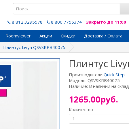
8 812 3295578
8 800 7755374
Закрыто до 11:00
Roomviewer
Акции
Скидки
Доставка / Оплата
Плинтус Livyn QSVSKRB40075
Плинтус Liv
Производители
Quick Step
Модель: QSVSKRB40075
Наличие: В наличии на скла
1265.00руб.
Количество