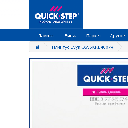
Ламинат
Винил
Паркет
Другое
Плинтус Livyn QSVSKRB40074