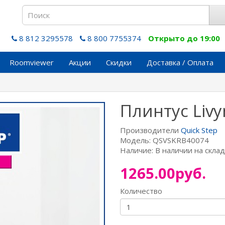
8 812 3295578
8 800 7755374
Открыто до 19:00
Roomviewer
Акции
Скидки
Доставка / Оплата
Плинтус Liv
Производители
Quick Step
Модель: QSVSKRB40074
Наличие: В наличии на скла
1265.00руб.
Количество