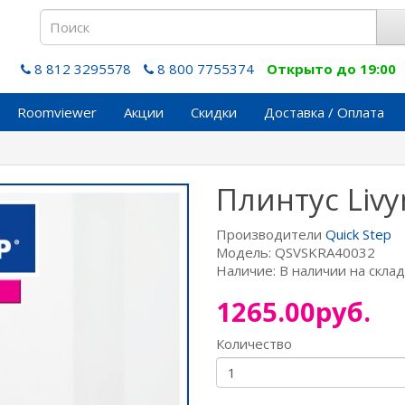
8 812 3295578
8 800 7755374
Открыто до 19:00
Roomviewer
Акции
Скидки
Доставка / Оплата
Плинтус Liv
Производители
Quick Step
Модель: QSVSKRA40032
Наличие: В наличии на скла
1265.00руб.
Количество