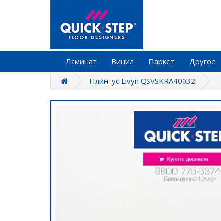
Ламинат
Винил
Паркет
Другое
Плинтус Livyn QSVSKRA40032